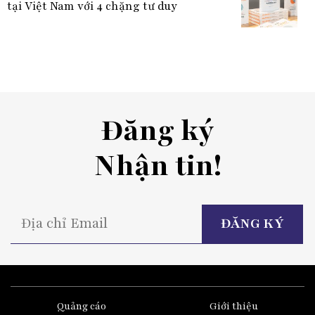
tại Việt Nam với 4 chặng tư duy
Đăng ký
Nhận tin!
P
l
t
fi
e
Quảng cáo
Giới thiệu