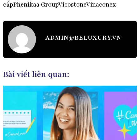
cấp
Phenikaa Group
Vicostone
Vinaconex
ADMIN@BELUXURY.VN
Bài viết liên quan: