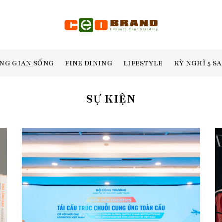
NG GIAN SỐNG
FINE DINING
LIFESTYLE
KỲ NGHĨ 5 S
SỰ KIỆN