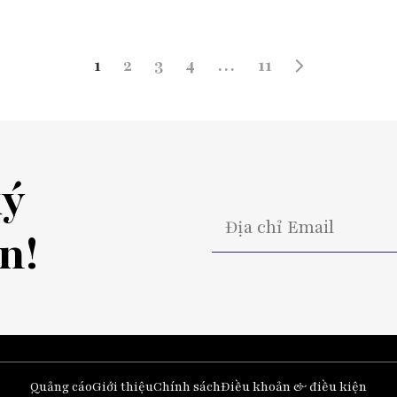
1
2
3
4
…
11
ký
n!
Quảng cáo
Giới thiệu
Chính sách
Điều khoản & điều kiện