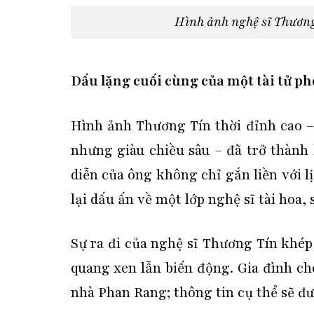
Hình ảnh nghệ sĩ Thươn
Dấu lặng cuối cùng của một tài tử p
Hình ảnh Thương Tín thời đỉnh cao – 
nhưng giàu chiều sâu – đã trở thành
diễn của ông không chỉ gắn liền với l
lại dấu ấn về một lớp nghệ sĩ tài hoa
Sự ra đi của nghệ sĩ Thương Tín khé
quang xen lẫn biến động. Gia đình cho
nhà Phan Rang; thông tin cụ thể sẽ đ