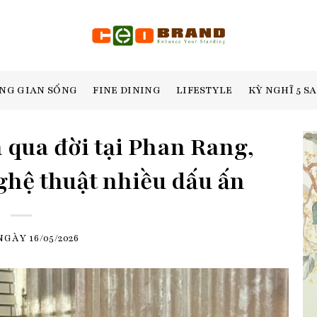
NG GIAN SỐNG
FINE DINING
LIFESTYLE
KỲ NGHĨ 5 S
 qua đời tại Phan Rang,
ghệ thuật nhiều dấu ấn
 NGÀY
16/05/2026