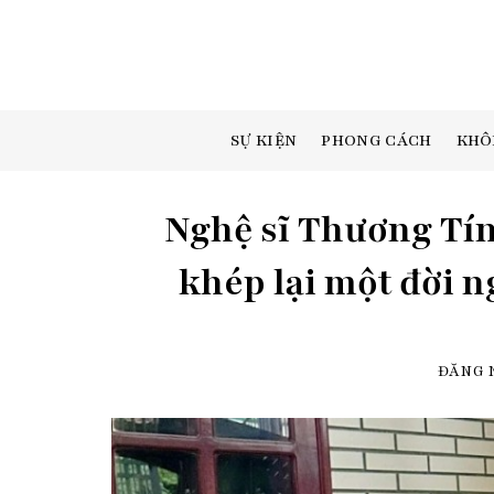
Skip
to
content
SỰ KIỆN
PHONG CÁCH
KHÔ
Nghệ sĩ Thương Tín
khép lại một đời n
ĐĂNG