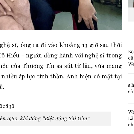
hệ sĩ, ông ra đi vào khoảng 19 giờ sau thời
Bộ
Tô Hiếu – người đồng hành với nghệ sĩ trong
củ
We
hỏe của Thương Tín sa sút từ lâu, vừa mang
nhiều áp lực tinh thần. Anh hiện có mặt tại
5 
ễ.
cà
Wa
ên 1980, khi đóng “Biệt động Sài Gòn”
Lã
ch