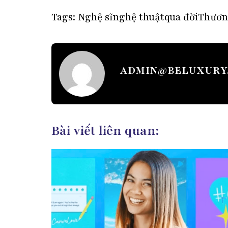
Tags:
Nghệ sĩ
nghệ thuật
qua đời
Thươn
ADMIN@BELUXURY
Bài viết liên quan: