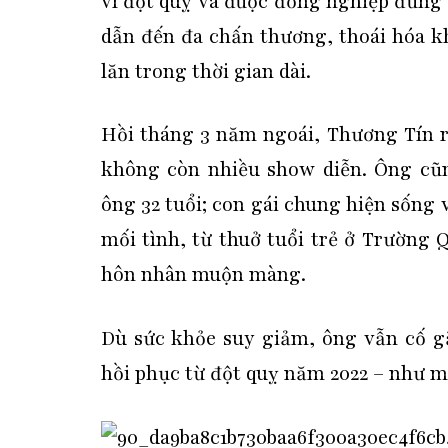
vì đột quỵ và được đồng nghiệp đứng 
dẫn đến đa chấn thương, thoái hóa k
lăn trong thời gian dài.
Hồi tháng 3 năm ngoái, Thương Tín 
không còn nhiều show diễn. Ông cũn
ông 32 tuổi; con gái chung hiện sống 
mối tình, từ thuở tuổi trẻ ở Trường
hôn nhân muộn màng.
Dù sức khỏe suy giảm, ông vẫn cố g
hồi phục từ đột quỵ năm 2022 – như m