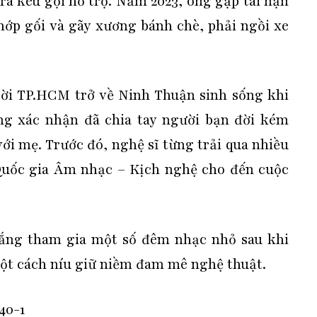
ra kêu gọi hỗ trợ. Năm 2023, ông gặp tai nạn
hớp gối và gãy xương bánh chè, phải ngồi xe
rời TP.HCM trở về Ninh Thuận sinh sống khi
g xác nhận đã chia tay người bạn đời kém
với mẹ. Trước đó, nghệ sĩ từng trải qua nhiều
 Quốc gia Âm nhạc – Kịch nghệ cho đến cuộc
ắng tham gia một số đêm nhạc nhỏ sau khi
ột cách níu giữ niềm đam mê nghệ thuật.