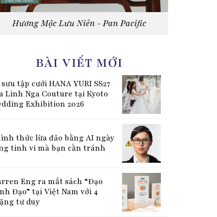
Hương Mộc Lưu Niên - Pan Pacific
BÀI VIẾT MỚI
 sưu tập cưới HANA YURI SS27
a Linh Nga Couture tại Kyoto
dding Exhibition 2026
hình thức lừa đảo bằng AI ngày
ng tinh vi mà bạn cần tránh
rren Eng ra mắt sách “Đạo
nh Đạo” tại Việt Nam với 4
ặng tư duy