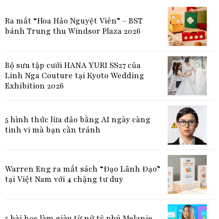
Ra mắt “Hoa Hảo Nguyệt Viên” – BST
bánh Trung thu Windsor Plaza 2026
Bộ sưu tập cưới HANA YURI SS27 của
Linh Nga Couture tại Kyoto Wedding
Exhibition 2026
5 hình thức lừa đảo bằng AI ngày càng
tinh vi mà bạn cần tránh
Warren Eng ra mắt sách “Đạo Lãnh Đạo”
tại Việt Nam với 4 chặng tư duy
5 bài học làm giàu từ nữ tỷ phú Melanie