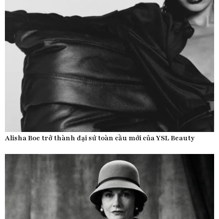
Alisha Boe trở thành đại sứ toàn cầu mới của YSL Beauty