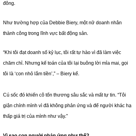
đông.
Như trường hợp của Debbie Biery, một nữ doanh nhân
thành công trong lĩnh vực bất động sản.
“Khi tôi đạt doanh số kỷ lục, tôi rất tự hào vì đã làm việc
chăm chỉ. Nhưng kế toán của tôi lại buông lời mỉa mai, gọi
tôi là ‘con nhỏ lắm tiền’,” – Biery kể.
Cú sốc đó khiến cô tổn thương sâu sắc và mất tự tin. “Tôi
giận chính mình vì đã không phản ứng và để người khác hạ
thấp giá trị của mình như vậy.”
Vì sao con người phản ứng như thế?