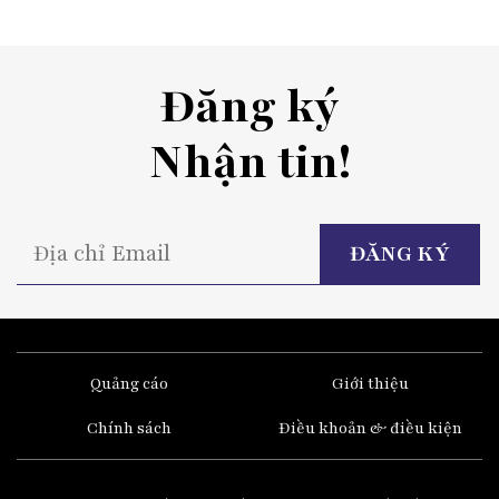
Đăng ký
Nhận tin!
P
l
t
fi
e
Quảng cáo
Giới thiệu
Chính sách
Điều khoản & điều kiện