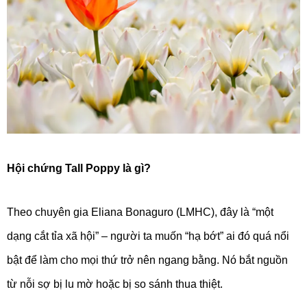
Hội chứng Tall Poppy là gì?
Theo chuyên gia Eliana Bonaguro (LMHC), đây là “một
dạng cắt tỉa xã hội” – người ta muốn “hạ bớt” ai đó quá nổi
bật để làm cho mọi thứ trở nên ngang bằng. Nó bắt nguồn
từ nỗi sợ bị lu mờ hoặc bị so sánh thua thiệt.