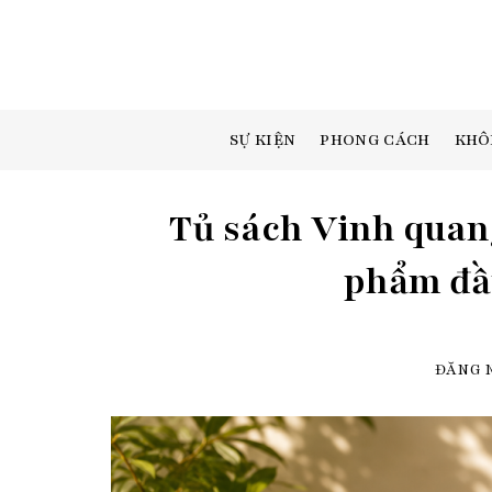
Skip
to
content
SỰ KIỆN
PHONG CÁCH
KHÔ
Tủ sách Vinh quang
phẩm đầu
ĐĂNG 