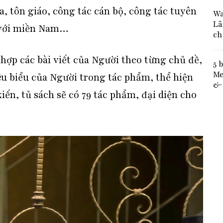
a, tôn giáo, công tác cán bộ, công tác tuyên
Wa
Lã
 với miền Nam…
ch
hợp các bài viết của Người theo từng chủ đề,
5 
Me
iêu biểu của Người trong tác phẩm, thể hiện
& 
iến, tủ sách sẽ có 79 tác phẩm, đại diện cho