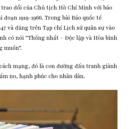
à trao đổi của Chủ tịch Hồ Chí Minh với báo
ai đoạn 1919-1966. Trong bài Báo quốc tế
47 và đăng trên Tạp chí Lịch sử quân sự vào
nh có nói “Thống nhất – Độc lập và Hòa bình
ng muốn”.
 cách mạng, đó là con đường đấu tranh giành
ại ấm no, hạnh phúc cho nhân dân.