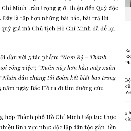
Chí Minh trân trọng giới thiệu đến Quý độc
Đây là tập hợp những bài báo, bài trả lời
 quý giá mà Chủ tịch Hồ Chí Minh đã để lại
Ra
BS
ởi đầu với 5 tác phẩm:
“Nam Bộ – Thành
Pl
mọi công việc”
;
“Xuân này hơn hẳn mấy xuân
“Nhân dân chúng tôi đoàn kết biết bao trong
Bộ
củ
5 năm ngày Bác Hồ ra đi tìm đường cứu
We
5 
ng hợp Thành phố Hồ Chí Minh tiếp tục thực
cà
nhiều lĩnh vực như: độc lập dân tộc gắn liền