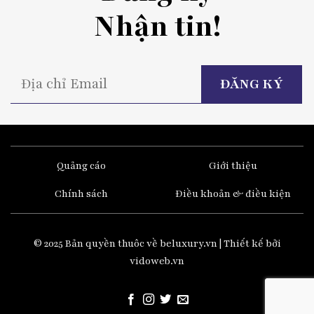
Nhận tin!
P
l
t
fi
e
Quảng cáo
Giới thiệu
Chính sách
Điều khoản & điều kiện
© 2025 Bản quyền thuôc về beluxury.vn | Thiết kế bởi
vidoweb.vn