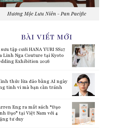
Hương Mộc Lưu Niên - Pan Pacific
BÀI VIẾT MỚI
 sưu tập cưới HANA YURI SS27
a Linh Nga Couture tại Kyoto
dding Exhibition 2026
hình thức lừa đảo bằng AI ngày
ng tinh vi mà bạn cần tránh
rren Eng ra mắt sách “Đạo
nh Đạo” tại Việt Nam với 4
ặng tư duy