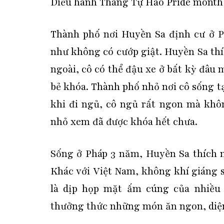
Diễu hành Tháng Tự Hào Pride month
Thành phố nơi Huyền Sa định cư ở P
như không có cướp giật. Huyền Sa thí
ngoài, cô có thể đậu xe ở bất kỳ đâu 
bẻ khóa. Thành phố nhỏ nơi cô sống tạ
khi đi ngủ, cô ngủ rất ngon mà khô
nhỏ xem đã được khóa hết chưa.
Sống ở Pháp 3 năm, Huyền Sa thích n
Khác với Việt Nam, không khí giáng 
là dịp họp mặt ấm cúng của nhiều 
thưởng thức những món ăn ngon, diện