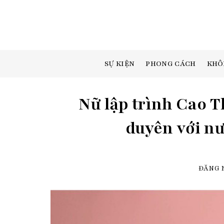
Skip
to
content
SỰ KIỆN
PHONG CÁCH
KHÔ
Nữ lập trình Cao T
duyên với nư
ĐĂNG