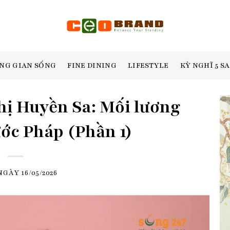
NG GIAN SỐNG
FINE DINING
LIFESTYLE
KỲ NGHĨ 5 S
hị Huyền Sa: Mối lương
ớc Pháp (Phần 1)
 NGÀY
16/05/2026