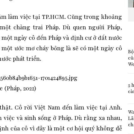
 năm làm việc tại TP.HCM. Cũng trong khoảng
 một chàng trai Pháp. Dù quen người Pháp,
 một ngày cô đến Pháp và định cư ở đất nước
ó một ước mơ cháy bỏng là sẽ có một ngày cô
Bộ
củ
nước phát triển.
We
5 
 (Pháp, 2022)
cà
thật. Cô rời Việt Nam đến làm việc tại Anh.
Wa
 việc và sinh sống ở Pháp. Dù rằng xa nhau,
Lã
ch
nh của cô vì đây là một cơ hội quý không dễ