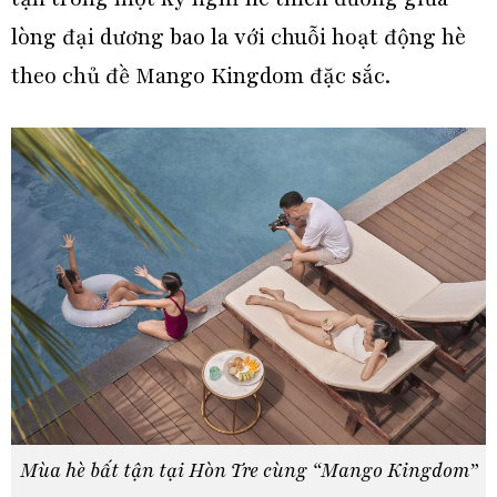
lòng đại dương bao la với chuỗi hoạt động hè
theo chủ đề Mango Kingdom đặc sắc.
Mùa hè bất tận tại Hòn Tre cùng “Mango Kingdom”