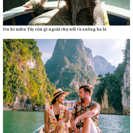
Du hí miền Tây còn gì ngoài chợ nổi và xuồng ba lá