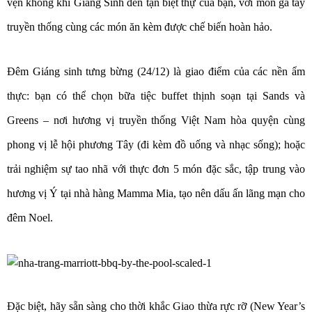
vẹn không khí Giáng Sinh đến tận biệt thự của bạn, với món gà tây
truyền thống cùng các món ăn kèm được chế biến hoàn hảo.
Đêm Giáng sinh tưng bừng (24/12) là giao điểm của các nền ẩm
thực: bạn có thể chọn bữa tiệc buffet thịnh soạn tại Sands và
Greens – nơi hương vị truyền thống Việt Nam hòa quyện cùng
phong vị lễ hội phương Tây (đi kèm đồ uống và nhạc sống); hoặc
trải nghiệm sự tao nhã với thực đơn 5 món đặc sắc, tập trung vào
hương vị Ý tại nhà hàng Mamma Mia, tạo nên dấu ấn lãng mạn cho
đêm Noel.
Đặc biệt, hãy sẵn sàng cho thời khắc Giao thừa rực rỡ (New Year’s