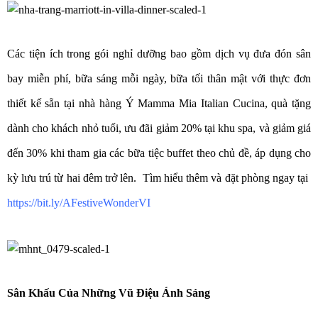
Các tiện ích trong gói nghỉ dưỡng bao gồm dịch vụ đưa đón sân
bay miễn phí, bữa sáng mỗi ngày, bữa tối thân mật với thực đơn
thiết kế sẵn tại nhà hàng Ý Mamma Mia Italian Cucina, quà tặng
dành cho khách nhỏ tuổi, ưu đãi giảm 20% tại khu spa, và giảm giá
đến 30% khi tham gia các bữa tiệc buffet theo chủ đề, áp dụng cho
kỳ lưu trú từ hai đêm trở lên. Tìm hiểu thêm và đặt phòng ngay tại
https://bit.ly/AFestiveWonderVI
Sân Khấu Của Những Vũ Điệu Ánh Sáng