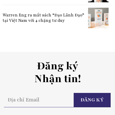
Warren Eng ra mắt sách “Đạo Lãnh Đạo”
tại Việt Nam với 4 chặng tư duy
Đăng ký
Nhận tin!
P
l
t