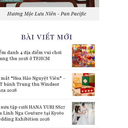
Hương Mộc Lưu Niên - Pan Pacific
BÀI VIẾT MỚI
ểm danh 4 địa điểm vui chơi
ung thu 2026 ở TP.HCM
 mắt “Hoa Hảo Nguyệt Viên” –
T bánh Trung thu Windsor
aza 2026
 sưu tập cưới HANA YURI SS27
a Linh Nga Couture tại Kyoto
dding Exhibition 2026