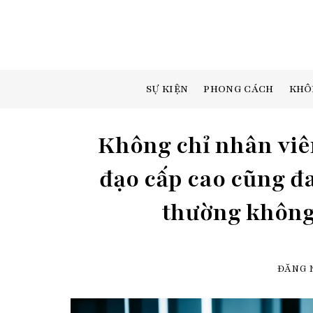
Skip
to
content
SỰ KIỆN
PHONG CÁCH
KHÔ
Không chỉ nhân viê
đạo cấp cao cũng đ
thường không 
ĐĂNG