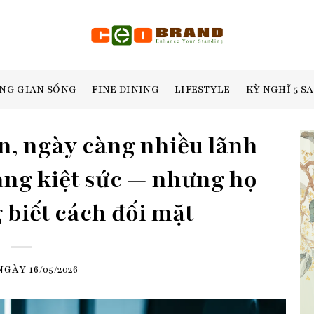
NG GIAN SỐNG
FINE DINING
LIFESTYLE
KỲ NGHĨ 5 S
n, ngày càng nhiều lãnh
ang kiệt sức — nhưng họ
biết cách đối mặt
 NGÀY
16/05/2026