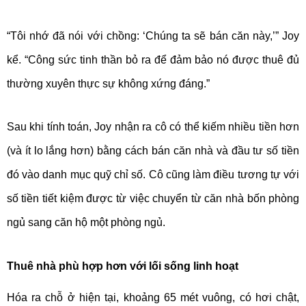
“Tôi nhớ đã nói với chồng: ‘Chúng ta sẽ bán căn này,’” Joy
kể. “Công sức tinh thần bỏ ra để đảm bảo nó được thuê đủ
thường xuyên thực sự không xứng đáng.”
Sau khi tính toán, Joy nhận ra cô có thể kiếm nhiều tiền hơn
(và ít lo lắng hơn) bằng cách bán căn nhà và đầu tư số tiền
đó vào danh mục quỹ chỉ số. Cô cũng làm điều tương tự với
số tiền tiết kiệm được từ việc chuyển từ căn nhà bốn phòng
ngủ sang căn hộ một phòng ngủ.
Thuê nhà phù hợp hơn với lối sống linh hoạt
Hóa ra chỗ ở hiện tại, khoảng 65 mét vuông, có hơi chật,