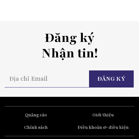
Đăng ký
Nhận tin!
P
l
t
fi
e
Quảng cáo
Giới thiệu
Chính sách
Điều khoản & điều kiện