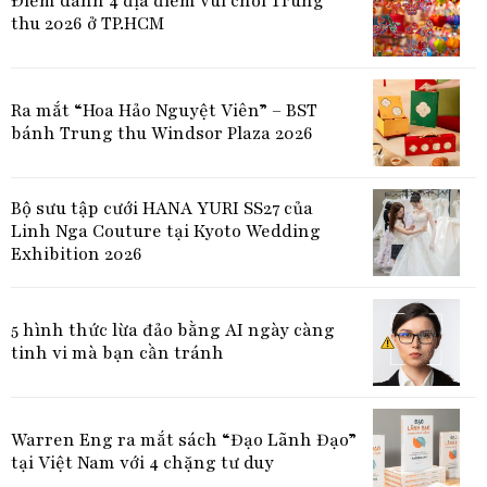
Điểm danh 4 địa điểm vui chơi Trung
thu 2026 ở TP.HCM
Ra mắt “Hoa Hảo Nguyệt Viên” – BST
bánh Trung thu Windsor Plaza 2026
Bộ sưu tập cưới HANA YURI SS27 của
Linh Nga Couture tại Kyoto Wedding
Exhibition 2026
5 hình thức lừa đảo bằng AI ngày càng
tinh vi mà bạn cần tránh
Warren Eng ra mắt sách “Đạo Lãnh Đạo”
tại Việt Nam với 4 chặng tư duy