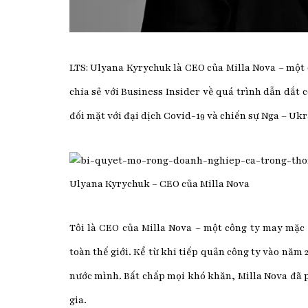
LTS: Ulyana Kyrychuk là CEO của Milla Nova – một c
chia sẻ với Business Insider về quá trình dẫn dắt 
đối mặt với đại dịch Covid-19 và chiến sự Nga – Uk
Ulyana Kyrychuk – CEO của Milla Nova
Tôi là CEO của Milla Nova – một công ty may mặc 
toàn thế giới. Kể từ khi tiếp quản công ty vào năm 2
nước mình. Bất chấp mọi khó khăn, Milla Nova đã p
gia.