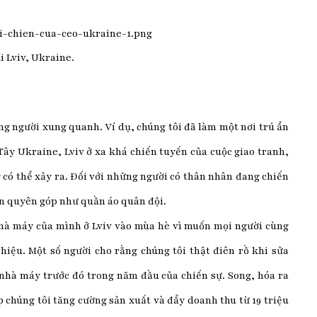
i Lviv, Ukraine.
ng người xung quanh. Ví dụ, chúng tôi đã làm một nơi trú ẩn
Tây Ukraine, Lviv ở xa khá chiến tuyến của cuộc giao tranh,
có thể xảy ra. Đối với những người có thân nhân đang chiến
ản quyên góp như quần áo quân đội.
nhà máy của mình ở Lviv vào mùa hè vì muốn mọi người cùng
hiệu. Một số người cho rằng chúng tôi thật điên rồ khi sửa
nhà máy trước đó trong năm đầu của chiến sự. Song, hóa ra
p chúng tôi tăng cường sản xuất và đẩy doanh thu từ 19 triệu