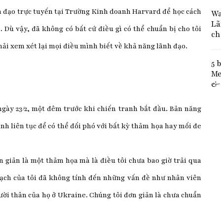
h đạo trực tuyến tại Trường Kinh doanh Harvard để học cách
Wa
Lã
 Dù vậy, đã không có bất cứ điều gì có thể chuẩn bị cho tôi
ch
hải xem xét lại mọi điều mình biết về khả năng lãnh đạo.
5 
Me
& 
ngày 23/2, một đêm trước khi chiến tranh bắt đầu. Bản năng
h liên tục để có thể đối phó với bất kỳ thảm họa hay mối đe
n giản là một thảm họa mà là điều tôi chưa bao giờ trải qua
oạch của tôi đã không tính đến những vấn đề như nhân viên
gười thân của họ ở Ukraine. Chúng tôi đơn giản là chưa chuẩn