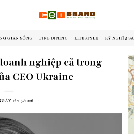
NG GIAN SỐNG
FINE DINING
LIFESTYLE
KỲ NGHĨ 5 S
doanh nghiệp cả trong
của CEO Ukraine
 NGÀY
16/05/2026