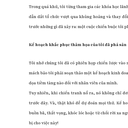
Trong quá khứ, tôi từng tham gia các khóa học lãn
dẫn dắt tổ chức vượt qua khủng hoảng và thay đổi.
trước những gì đã xảy ra: một cuộc chiến buộc tôi p
Kế hoạch khắc phục thảm họa của tôi đã phá sản
Tôi nhớ chúng tôi đã có phiên họp chiến lược vào 
mách bảo tôi phải soạn thảo một kế hoạch kinh doan
dọa tiềm tàng nào đối với nhân viên của mình.
Tuy nhiên, khi chiến tranh nổ ra, nó không chỉ đơ
trước đây. Và, thật khó để dự đoán mọi thứ. Kế h
buồn bã, thất vọng, khóc lóc hoặc từ chối rời xa n
bị cho việc này!