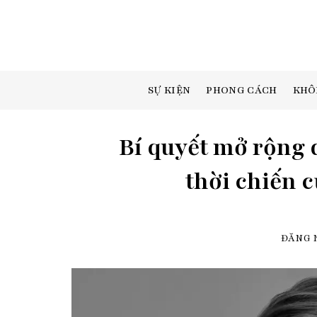
Skip
to
content
SỰ KIỆN
PHONG CÁCH
KHÔ
Bí quyết mở rộng 
thời chiến 
ĐĂNG