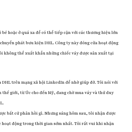
 bé hoặc ở quá xa để có thể tiếp cận với các thương hiệu lớn
ty chuyển phát bưu kiện DHL. Công ty này đóng cửa hoạt động
tôi không thể xuất khẩu những chiếc váy được sản xuất tại
ủa DHL trên mạng xã hội LinkedIn để nhờ giúp đỡ. Tôi nói với
n thế giới, từ Úc cho đến Mỹ, đang chờ mua váy và thứ duy
L.
ược bất cứ phản hồi gì. Nhưng sáng hôm sau, tôi nhận được
c hoạt động trong thời gian sớm nhất. Tôi rất vui khi nhận