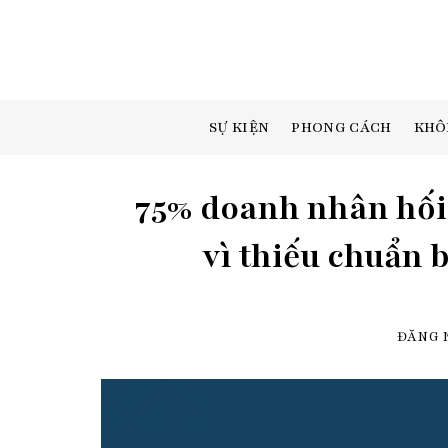
Skip
to
content
SỰ KIỆN
PHONG CÁCH
KHÔ
75% doanh nhân hối 
vì thiếu chuẩn 
ĐĂNG