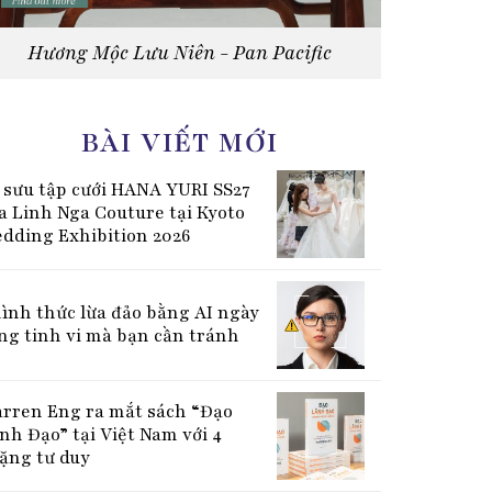
Hương Mộc Lưu Niên - Pan Pacific
BÀI VIẾT MỚI
 sưu tập cưới HANA YURI SS27
a Linh Nga Couture tại Kyoto
dding Exhibition 2026
hình thức lừa đảo bằng AI ngày
ng tinh vi mà bạn cần tránh
rren Eng ra mắt sách “Đạo
nh Đạo” tại Việt Nam với 4
ặng tư duy