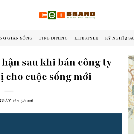
NG GIAN SỐNG
FINE DINING
LIFESTYLE
KỲ NGHĨ 5 S
hận sau khi bán công ty
bị cho cuộc sống mới
 NGÀY
16/05/2026