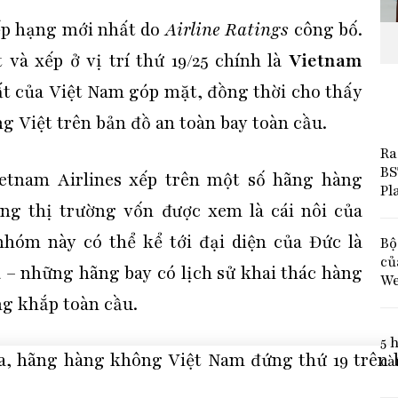
xếp hạng mới nhất do
Airline Ratings
công bố.
à xếp ở vị trí thứ 19/25 chính là
Vietnam
hất của Việt Nam góp mặt, đồng thời cho thấy
g Việt trên bản đồ an toàn bay toàn cầu.
Ra
BS
Vietnam Airlines xếp trên một số hãng hàng
Pl
g thị trường vốn được xem là cái nôi của
hóm này có thể kể tới đại diện của Đức là
Bộ
củ
a – những hãng bay có lịch sử khai thác hàng
We
g khắp toàn cầu.
5 
cà