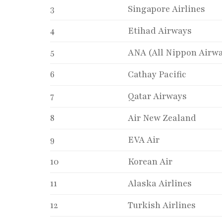
3
Singapore Airlines
4
Etihad Airways
5
ANA (All Nippon Airw
6
Cathay Pacific
7
Qatar Airways
8
Air New Zealand
9
EVA Air
10
Korean Air
11
Alaska Airlines
12
Turkish Airlines