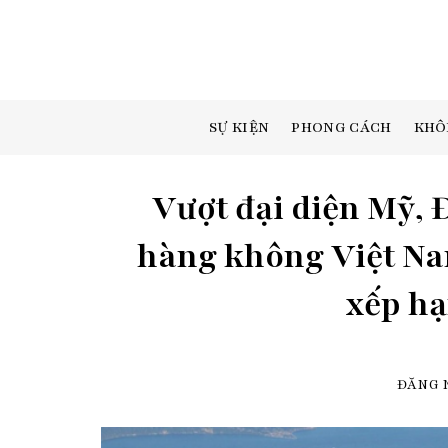
Skip
to
content
SỰ KIỆN
PHONG CÁCH
KHÔ
Vượt đại diện Mỹ, 
hàng không Việt Na
xếp hạ
ĐĂNG