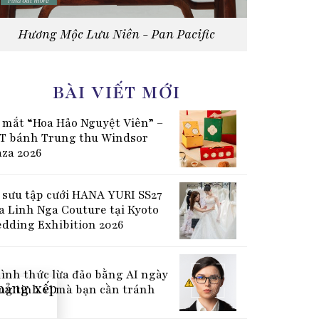
Hương Mộc Lưu Niên - Pan Pacific
BÀI VIẾT MỚI
 mắt “Hoa Hảo Nguyệt Viên” –
T bánh Trung thu Windsor
aza 2026
 sưu tập cưới HANA YURI SS27
a Linh Nga Couture tại Kyoto
dding Exhibition 2026
hình thức lừa đảo bằng AI ngày
ng tinh vi mà bạn cần tránh