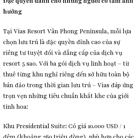
Đặc quyền dành cho những người có tầm ảnh
hưởng
Tại Vias Resort Vân Phong Peninsula, mỗi lựa
chọn lưu trú là đặc quyền đỉnh cao của sự
riêng tư tuyệt đối và đẳng cấp của dịch vụ
resort 5 sao. Với ba gói dịch vụ linh hoạt – từ
thuê từng khu nghỉ riêng đến sở hữu toàn bộ
bán đảo trong thời gian lưu trú – Vias đáp ứng
trọn vẹn những tiêu chuẩn khắt khe của giới
tinh hoa:
Khu Presidential Suite: Có giá 10.000 USD / 1
đêm (khoảng 260 triệu đồng), phù hợp cho các