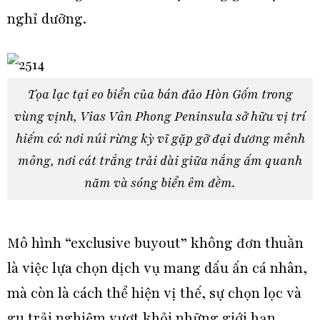
nghỉ dưỡng.
Tọa lạc tại eo biển của bán đảo Hòn Gốm trong
vùng vịnh, Vias Vân Phong Peninsula sở hữu vị trí
hiếm có: nơi núi rừng kỳ vĩ gặp gỡ đại dương mênh
mông, nơi cát trắng trải dài giữa nắng ấm quanh
năm và sóng biển êm đềm.
Mô hình “exclusive buyout” không đơn thuần
là việc lựa chọn dịch vụ mang dấu ấn cá nhân,
mà còn là cách thể hiện vị thế, sự chọn lọc và
gu trải nghiệm vượt khỏi những giới hạn