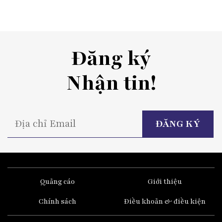
Đăng ký
Nhận tin!
P
l
t
fi
e
Quảng cáo
Giới thiệu
Chính sách
Điều khoản & điều kiện