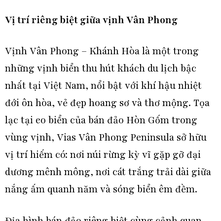
Vị trí riêng biệt giữa vịnh Vân Phong
Vịnh Vân Phong – Khánh Hòa là một trong
những vịnh biển thu hút khách du lịch bậc
nhất tại Việt Nam, nổi bật với khí hậu nhiệt
đới ôn hòa, vẻ đẹp hoang sơ và thơ mộng. Tọa
lạc tại eo biển của bán đảo Hòn Gốm trong
vùng vịnh, Vias Vân Phong Peninsula sở hữu
vị trí hiếm có: nơi núi rừng kỳ vĩ gặp gỡ đại
dương mênh mông, nơi cát trắng trải dài giữa
nắng ấm quanh năm và sóng biển êm đềm.
Địa hình bán đảo riêng biệt cùng cảnh quan