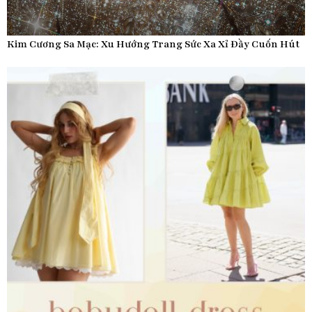
Kim Cương Sa Mạc: Xu Hướng Trang Sức Xa Xỉ Đầy Cuốn Hút