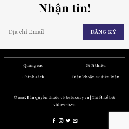
Nhận tin!
P
l
t
fi
e
Quảng cáo
Giới thiệu
Chính sách
Điều khoản & điều kiện
© 2025 Bản quyền thuôc về beluxury.vn | Thiết kế bởi
vidoweb.vn