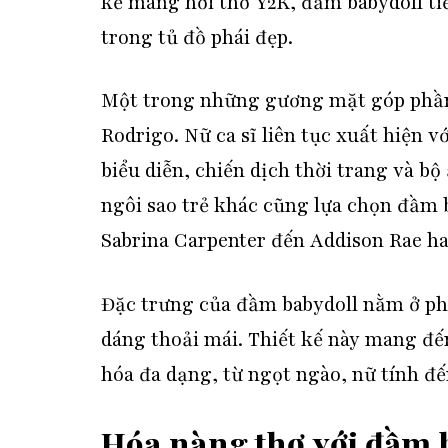
kế mang hơi thở Y2K, đầm babydoll ti
trong tủ đồ phái đẹp.
Một trong những gương mặt góp phần đ
Rodrigo. Nữ ca sĩ liên tục xuất hiện v
biểu diễn, chiến dịch thời trang và bộ
ngôi sao trẻ khác cũng lựa chọn đầm 
Sabrina Carpenter đến Addison Rae h
Đặc trưng của đầm babydoll nằm ở ph
dáng thoải mái. Thiết kế này mang đế
hóa đa dạng, từ ngọt ngào, nữ tính đế
Hóa nàng thơ với đầm b