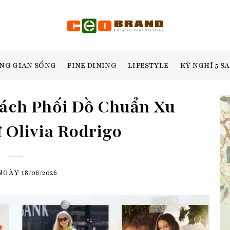
NG GIAN SỐNG
FINE DINING
LIFESTYLE
KỲ NGHĨ 5 S
Cách Phối Đồ Chuẩn Xu
Olivia Rodrigo
 NGÀY
18/06/2026