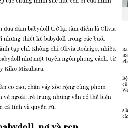
ếp tục chứng minh sức hút bền bỉ của mình
ưa đầm babydoll trở lại tâm điểm là Olivia
ới những thiết kế babydoll trong các buổi
 ảnh tạp chí. Không chỉ Olivia Rodrigo, nhiều
Ra
BS
babydoll như một tuyên ngôn phong cách, từ
Pl
ay Kiko Mizuhara.
Bộ
củ
ần eo cao, chân váy xòe rộng cùng phom
We
n vẻ ngoài trẻ trung nhưng vẫn có thể biến
n cá tính và quyến rũ.
5 
cà
abydoll, nơ và ren