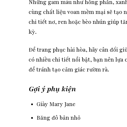
Những gam màu như hồng phấn, xanh 
cùng chất liệu voan mềm mại sẽ tạo n
chi tiết nơ, ren hoặc bèo nhún giúp 
kỳ.
Để trang phục hài hòa, hãy cân đối gi
có nhiều chi tiết nổi bật, bạn nên lựa 
để tránh tạo cảm giác rườm rà.
Gợi ý phụ kiện
Giày Mary Jane
Băng đô bản nhỏ