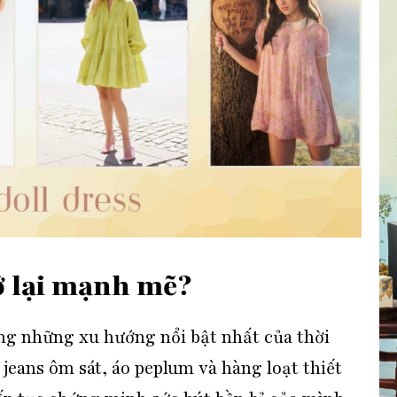
ở lại mạnh mẽ?
ong những
xu hướng
nổi bật
nhất của thời
n jeans ôm sát, áo peplum và hàng loạt thiết