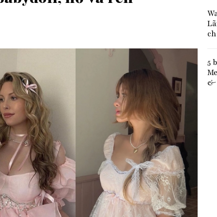
Wa
Lã
ch
5 
Me
& 