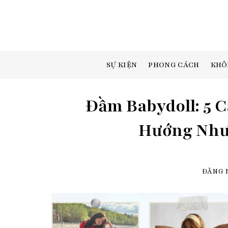
Skip
to
content
SỰ KIỆN
PHONG CÁCH
KHÔ
Đầm Babydoll: 5 
Hướng Như 
ĐĂNG