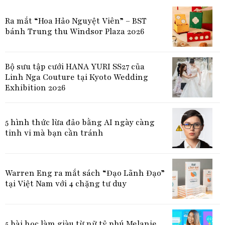
Ra mắt “Hoa Hảo Nguyệt Viên” – BST
bánh Trung thu Windsor Plaza 2026
Bộ sưu tập cưới HANA YURI SS27 của
Linh Nga Couture tại Kyoto Wedding
Exhibition 2026
5 hình thức lừa đảo bằng AI ngày càng
tinh vi mà bạn cần tránh
Warren Eng ra mắt sách “Đạo Lãnh Đạo”
tại Việt Nam với 4 chặng tư duy
5 bài học làm giàu từ nữ tỷ phú Melanie