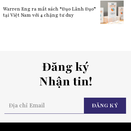
Warren Eng ra mắt sách “Đạo Lãnh Đạo”
tại Việt Nam với 4 chặng tư duy
Đăng ký
Nhận tin!
P
l
t
fi