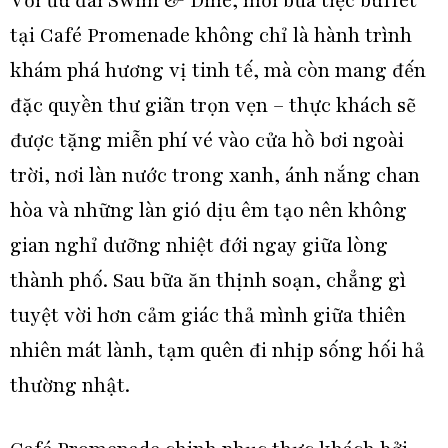
Với ưu đãi Swim & Dine, mỗi bữa tiệc buffet
tại Café Promenade không chỉ là hành trình
khám phá hương vị tinh tế, mà còn mang đến
đặc quyền thư giãn trọn vẹn – thực khách sẽ
được tặng miễn phí vé vào cửa hồ bơi ngoài
trời, nơi làn nước trong xanh, ánh nắng chan
hòa và những làn gió dịu êm tạo nên không
gian nghỉ dưỡng nhiệt đới ngay giữa lòng
thành phố. Sau bữa ăn thịnh soạn, chẳng gì
tuyệt vời hơn cảm giác thả mình giữa thiên
nhiên mát lành, tạm quên đi nhịp sống hối hả
thường nhật.