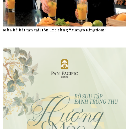
Mùa hè bất tận tại Hòn Tre cùng “Mango Kingdom”