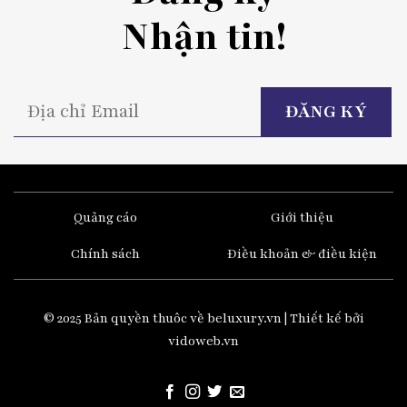
Nhận tin!
P
l
t
fi
e
Quảng cáo
Giới thiệu
Chính sách
Điều khoản & điều kiện
© 2025 Bản quyền thuôc về beluxury.vn | Thiết kế bởi
vidoweb.vn