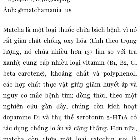
Ảnh: @matchamania_us
Matcha là một loại thuốc chữa bách bệnh vì nó
rất giàu chất chống oxy hóa (tính theo trọng
lượng, nó chứa nhiều hơn 137 lần so với trà
xanh); cung cấp nhiều loại vitamin (B1, B2, C,
beta-carotene), khoáng chất và polyphenol,
các hợp chất thực vật giúp giảm huyết áp và
nguy cơ mắc bệnh tim; đồng thời, theo một
nghiên cứu gần đây, chúng còn kích hoạt
dopamine D1 và thụ thể serotonin 5-HT1A có
tác dụng chống lo âu và căng thẳng. Hơn nữa,
matcha còn chứa một loại catechin gọi là