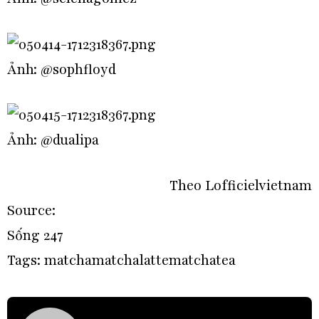
Ảnh: @sophfloyd
Ảnh: @dualipa
Theo Lofficielvietnam
Source:
Sống 247
Tags:
matcha
matchalatte
matchatea