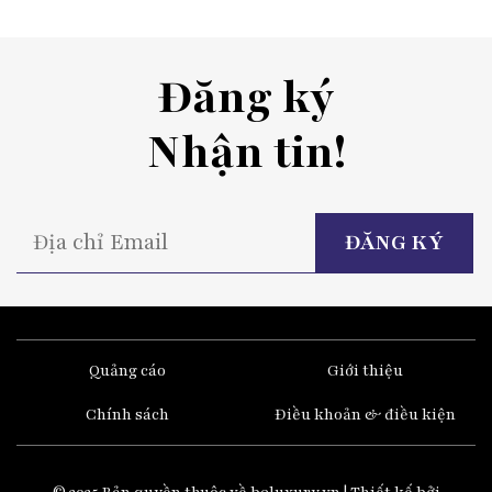
Đăng ký
Nhận tin!
P
l
t
fi
e
Quảng cáo
Giới thiệu
Chính sách
Điều khoản & điều kiện