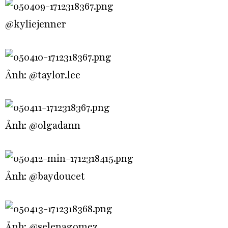
@kyliejenner
Ảnh: @tayl0r.lee
Ảnh: @olgadann
Ảnh: @baydoucet
Ảnh: @selenagomez