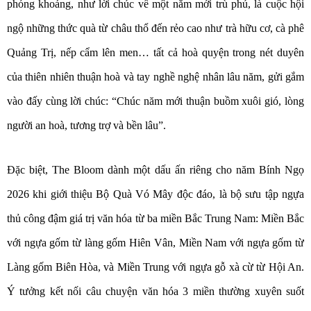
phóng khoáng, như lời chúc về một năm mới trù phú, là cuộc hội
ngộ những thức quà từ châu thổ đến rẻo cao như trà hữu cơ, cà phê
Quảng Trị, nếp cẩm lên men… tất cả hoà quyện trong nét duyên
của thiên nhiên thuận hoà và tay nghề nghệ nhân lâu năm, gửi gắm
vào đấy cùng lời chúc: “Chúc năm mới thuận buồm xuôi gió, lòng
người an hoà, tương trợ và bền lâu”.
Đặc biệt, The Bloom dành một dấu ấn riêng cho năm Bính Ngọ
2026 khi giới thiệu Bộ Quà Vó Mây độc đáo, là bộ sưu tập ngựa
thủ công đậm giá trị văn hóa từ ba miền Bắc Trung Nam: Miền Bắc
với ngựa gốm từ làng gốm Hiên Vân, Miền Nam với ngựa gốm từ
Làng gốm Biên Hòa, và Miền Trung với ngựa gỗ xà cừ từ Hội An.
Ý tưởng kết nối câu chuyện văn hóa 3 miền thường xuyên suốt