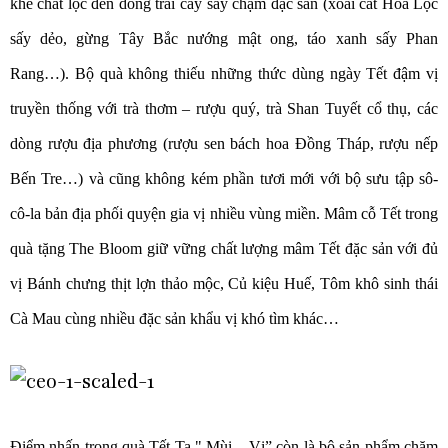
khe chắt lọc đến dòng trái cây sấy chậm đặc sản (xoài cát Hoà Lộc
sấy dẻo, gừng Tây Bắc nướng mật ong, táo xanh sấy Phan
Rang…). Bộ quà không thiếu những thức dùng ngày Tết đậm vị
truyền thống với trà thơm – rượu quý, trà Shan Tuyết cổ thụ, các
dòng rượu địa phương (rượu sen bách hoa Đồng Tháp, rượu nếp
Bến Tre…) và cũng không kém phần tươi mới với bộ sưu tập sô-
cô-la bản địa phối quyện gia vị nhiều vùng miền. Mâm cỗ Tết trong
quà tặng The Bloom giữ vững chất lượng mâm Tết đặc sản với đủ
vị Bánh chưng thịt lợn thảo mộc, Củ kiệu Huế, Tôm khô sinh thái
Cà Mau cùng nhiều đặc sản khẩu vị khó tìm khác…
Điểm nhấn trong quà Tết Ta " Mùi – Vị” còn là bộ sản phẩm chăm