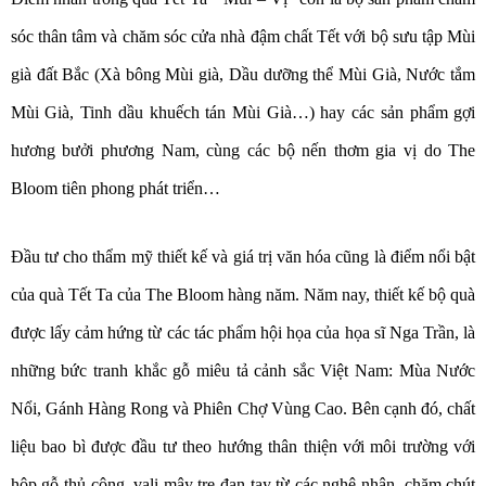
sóc thân tâm và chăm sóc cửa nhà đậm chất Tết với bộ sưu tập Mùi
già đất Bắc (Xà bông Mùi già, Dầu dưỡng thể Mùi Già, Nước tắm
Mùi Già, Tinh dầu khuếch tán Mùi Già…) hay các sản phẩm gợi
hương bưởi phương Nam, cùng các bộ nến thơm gia vị do The
Bloom tiên phong phát triển…
Đầu tư cho thẩm mỹ thiết kế và giá trị văn hóa cũng là điểm nổi bật
của quà Tết Ta của The Bloom hàng năm. Năm nay, thiết kế bộ quà
được lấy cảm hứng từ các tác phẩm hội họa của họa sĩ Nga Trần, là
những bức tranh khắc gỗ miêu tả cảnh sắc Việt Nam: Mùa Nước
Nổi, Gánh Hàng Rong và Phiên Chợ Vùng Cao. Bên cạnh đó, chất
liệu bao bì được đầu tư theo hướng thân thiện với môi trường với
hộp gỗ thủ công, vali mây tre đan tay từ các nghệ nhân, chăm chút