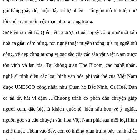
gói bằng giấy dó, buộc dây cỏ tự nhiên – tối giản mà tinh tế, như
lời chúc năm mới mộc mạc nhưng sang trọng.
Sự kiện ra mắt Bộ Quà Tết Ta được chuẩn bị kỳ công như một bản
hoà ca giàu cảm hứng, nơi nghệ thuật truyền thống, giá trị nghề thủ
công, vẻ đẹp cùng hương vị đặc sắc của các sản vật Việt Nam được
tôn vinh và lan tỏa. Tại không gian The Bloom, các nghệ nhân,
nghệ sĩ trình diễn các loại hình văn hóa phi vật thể của Việt Nam
được UNESCO công nhận như Quan họ Bắc Ninh, Ca Huế, Đàn
ca tài từ, hát ví dặm …Chương trình có phần dẫn chuyện giúp
người xem, đặc biệt là khách quốc tế, hiểu sâu hơn về ý nghĩa,
nguồn gốc và câu chuyện văn hoá Việt Nam phía sau mỗi loại hình
nghệ thuật. Thêm vào đấy, còn có không gian trưng bày tranh khắc