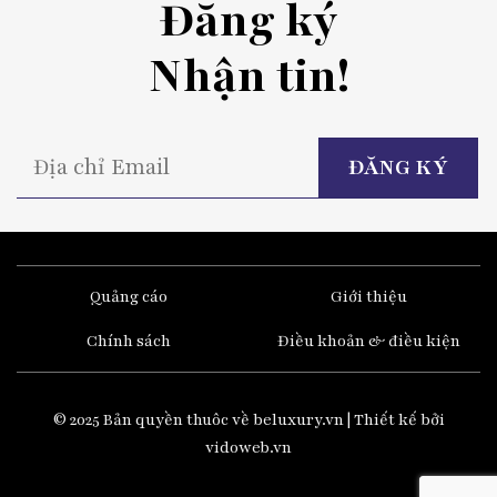
Đăng ký
Nhận tin!
P
l
t
fi
e
Quảng cáo
Giới thiệu
Chính sách
Điều khoản & điều kiện
© 2025 Bản quyền thuôc về beluxury.vn | Thiết kế bởi
vidoweb.vn