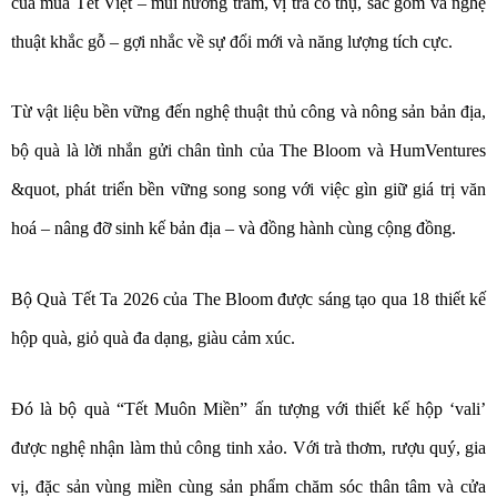
của mùa Tết Việt – mùi hương trầm, vị trà cổ thụ, sắc gốm và nghệ
thuật khắc gỗ – gợi nhắc về sự đổi mới và năng lượng tích cực.
Từ vật liệu bền vững đến nghệ thuật thủ công và nông sản bản địa,
bộ quà là lời nhắn gửi chân tình của The Bloom và HumVentures
&quot, phát triển bền vững song song với việc gìn giữ giá trị văn
hoá – nâng đỡ sinh kế bản địa – và đồng hành cùng cộng đồng.
Bộ Quà Tết Ta 2026 của The Bloom được sáng tạo qua 18 thiết kế
hộp quà, giỏ quà đa dạng, giàu cảm xúc.
Đó là bộ quà “Tết Muôn Miền” ấn tượng với thiết kế hộp ‘vali’
được nghệ nhận làm thủ công tinh xảo. Với trà thơm, rượu quý, gia
vị, đặc sản vùng miền cùng sản phẩm chăm sóc thân tâm và cửa