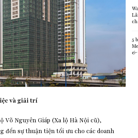
Wa
Lã
ch
5 
Me
& 
ệc và giải trí
lộ Võ Nguyên Giáp (Xa lộ Hà Nội cũ),
 đến sự thuận tiện tối ưu cho các doanh