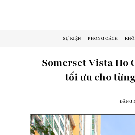
Skip
to
content
SỰ KIỆN
PHONG CÁCH
KHÔ
Somerset Vista Ho C
tối ưu cho từng
ĐĂNG