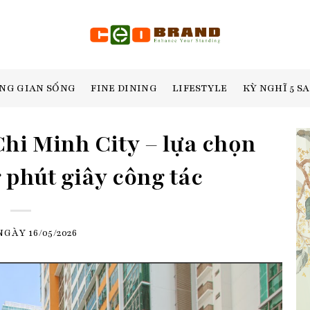
NG GIAN SỐNG
FINE DINING
LIFESTYLE
KỲ NGHĨ 5 S
hi Minh City – lựa chọn
 phút giây công tác
 NGÀY
16/05/2026