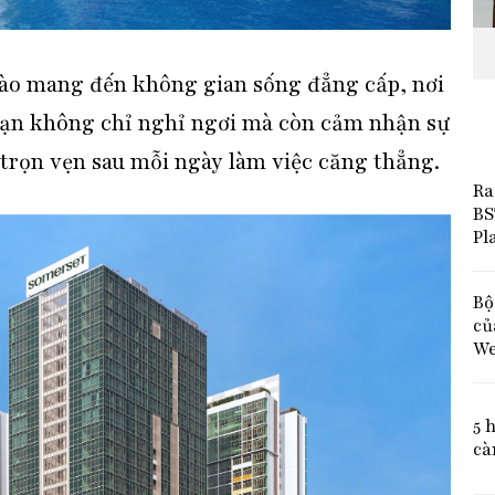
hào mang đến không gian sống đẳng cấp, nơi
ạn không chỉ nghỉ ngơi mà còn cảm nhận sự
 trọn vẹn sau mỗi ngày làm việc căng thẳng.
Ra
BS
Pl
Bộ
củ
We
5 
cà