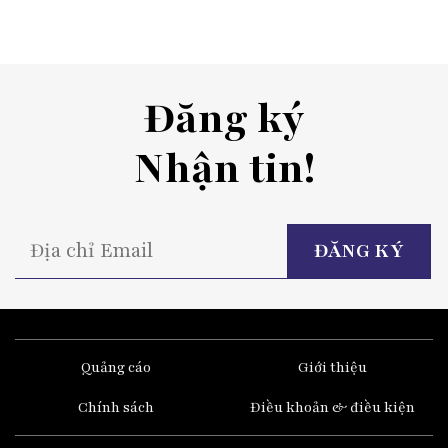
Đăng ký
Nhận tin!
P
l
t
fi
e
Quảng cáo
Giới thiệu
Chính sách
Điều khoản & điều kiện