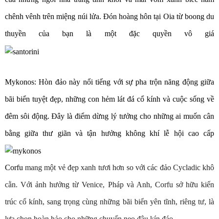
chênh vênh trên miệng núi lửa. Đón hoàng hôn tại Oia từ boong du
thuyền của bạn là một đặc quyền vô giá
Mykonos:
Hòn đảo này nổi tiếng với sự pha trộn năng động giữa
bãi biển tuyệt đẹp, những con hẻm lát đá cổ kính và cuộc sống về
đêm sôi động. Đây là điểm dừng lý tưởng cho những ai muốn cân
bằng giữa thư giãn và tận hưởng không khí lễ hội cao cấp
Corfu
mang một vẻ đẹp xanh tươi hơn so với các đảo Cycladic khô
cằn. Với ảnh hưởng từ Venice, Pháp và Anh, Corfu sở hữu kiến
trúc cổ kính, sang trọng cùng những bãi biển yên tĩnh, riêng tư, là
lựa chọn hoàn hảo cho những chuyến neo đậu kín đáo.