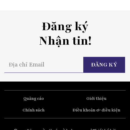
Đăng ký
Nhận tin!
P
l
t
fi
e
Quảng cáo
Giới thiệu
Chính sách
Điều khoản & điều kiện