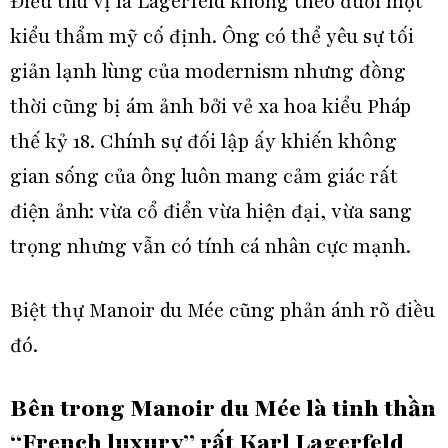
Điều thú vị là Lagerfeld không theo đuổi một
kiểu thẩm mỹ cố định. Ông có thể yêu sự tối
giản lạnh lùng của modernism nhưng đồng
thời cũng bị ám ảnh bởi vẻ xa hoa kiểu Pháp
thế kỷ 18. Chính sự đối lập ấy khiến không
gian sống của ông luôn mang cảm giác rất
điện ảnh: vừa cổ điển vừa hiện đại, vừa sang
trọng nhưng vẫn có tính cá nhân cực mạnh.
Biệt thự Manoir du Mée cũng phản ánh rõ điều
đó.
Bên trong Manoir du Mée là tinh thần
“French luxury” rất Karl Lagerfeld