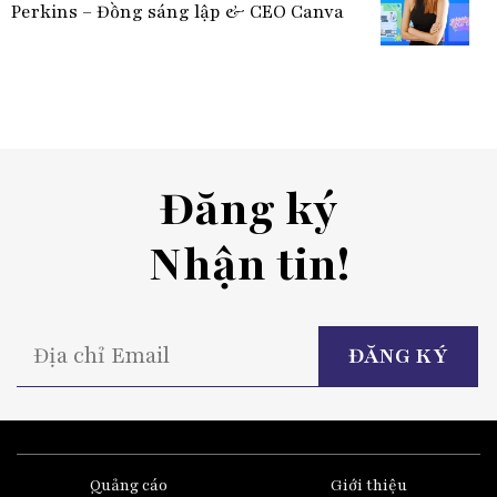
Perkins – Đồng sáng lập & CEO Canva
Đăng ký
Nhận tin!
P
l
t
fi
e
Quảng cáo
Giới thiệu