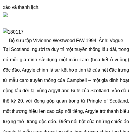
xảo và thanh lịch.
Bộ sưu tập Vivienne Westwood F/W 1994. Ảnh: Vogue
Tại Scotland, người ta duy trì một truyền thống lâu dài, trong
đó mỗi gia đình sử dụng một mẫu caro (họa tiết ô vuông)
độc đáo. Argyle chính là sự kết hợp tinh tế của nét đặc trưng
từ mẫu caro truyền thống của Campbell – một gia đình hoạt
động lâu đời tại vùng Argyll and Bute của Scotland. Vào đầu
thế kỷ 20, với đóng góp quan trọng từ Pringle of Scotland,
một thương hiệu len cao cấp nổi tiếng, Argyle trở thành biểu
tượng thời trang độc đáo. Điểm nổi bật của những chiếc áo
Argyle là mẫu caro được tạo nên theo đường chéo, tạo hình