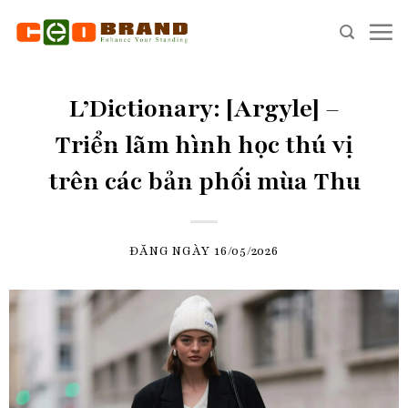
Skip
to
content
L’Dictionary: [Argyle] –
Triển lãm hình học thú vị
trên các bản phối mùa Thu
ĐĂNG NGÀY
16/05/2026