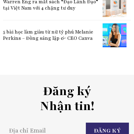
Warren Eng ra mắt sách “Đạo Lãnh Đạo”
tại Việt Nam với 4 chặng tư duy
5 bài học làm giàu từ nữ tỷ phú Melanie
Perkins – Đồng sáng lập & CEO Canva
Đăng ký
Nhận tin!
P