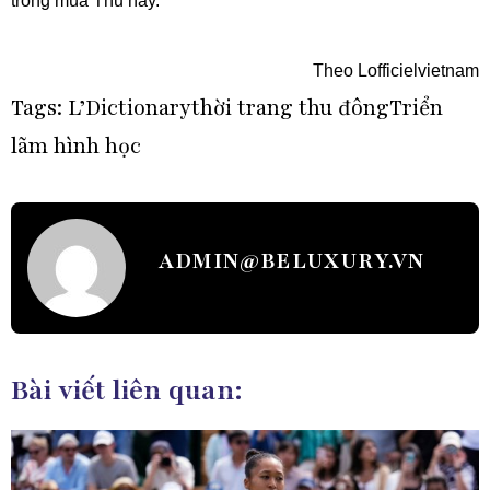
trong mùa Thu này.
Theo Lofficielvietnam
Tags:
L’Dictionary
thời trang thu đông
Triển
lãm hình học
ADMIN@BELUXURY.VN
Bài viết liên quan: