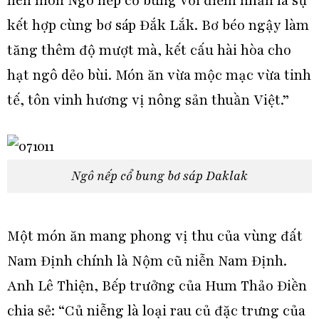
nên món Ngô nếp cổ bung với điểm nhấn là sự
kết hợp cùng bơ sáp Đắk Lắk. Bơ béo ngậy làm
tăng thêm độ mượt mà, kết cấu hài hòa cho
hạt ngô dẻo bùi. Món ăn vừa mộc mạc vừa tinh
tế, tôn vinh hương vị nông sản thuần Việt.”
Ngô nếp cổ bung bơ sáp Daklak
Một món ăn mang phong vị thu của vùng đất
Nam Định chính là Nộm cũ niễn Nam Định.
Anh Lê Thiện, Bếp trưởng của Hum Thảo Điền
chia sẻ: “Củ niễng là loại rau củ đặc trưng của