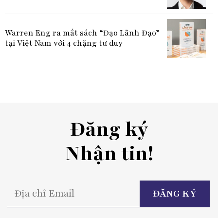
Warren Eng ra mắt sách “Đạo Lãnh Đạo”
tại Việt Nam với 4 chặng tư duy
Đăng ký
Nhận tin!
P
l