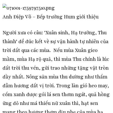
Anh Điệp Võ – Bếp trưởng Hum giới thiệu
Người xưa có câu: ‘Xuân sinh, Hạ trưởng, Thu
thành’ để đúc kết về sự vận hành tự nhiên của
trời đất qua các mùa. Nếu mùa Xuân gieo
mầm, mùa Hạ rộ quả, thì mùa Thu chính là lúc
đất trời thu vén, gửi trao những tặng vật tròn
đầy nhất. Nông sản mùa thu dường như thấm
đẫm hương đất vị trời. Trong làn gió heo may,
cốm xanh được gói lá sen thơm ngát, quả hồng
ửng đỏ như má thiếu nữ xuân thì, hạt sen
mang theo hương thơm dịu nhẹ của mùa hạ