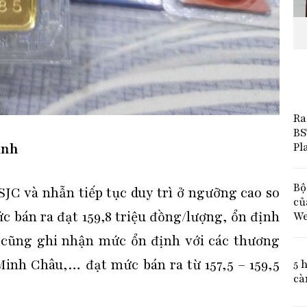
Ra
BS
Pl
ạnh
Bộ
SJC và nhẫn tiếp tục duy trì ở ngưỡng cao so
củ
c bán ra đạt 159,8 triệu đồng/lượng, ổn định
We
 cũng ghi nhận mức ổn định với các thương
Minh Châu,… đạt mức bán ra từ 157,5 – 159,5
5 
cà