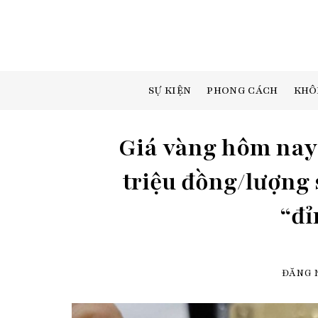
Skip
to
content
SỰ KIỆN
PHONG CÁCH
KHÔ
Giá vàng hôm nay (
triệu đồng/lượng s
“đỉ
ĐĂNG