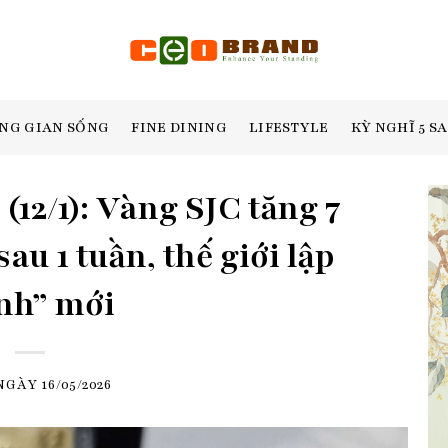
NG GIAN SỐNG
FINE DINING
LIFESTYLE
KỲ NGHĨ 5 S
12/1): Vàng SJC tăng 7
au 1 tuần, thế giới lập
nh” mới
 NGÀY
16/05/2026