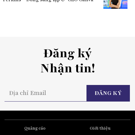
Đăng ký
Nhận tin!
P
l
t
fi
e
Quảng cáo
Giới thiệu