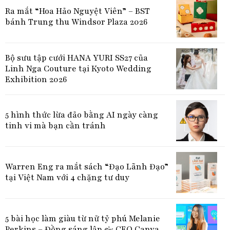
Ra mắt “Hoa Hảo Nguyệt Viên” – BST
bánh Trung thu Windsor Plaza 2026
Bộ sưu tập cưới HANA YURI SS27 của
Linh Nga Couture tại Kyoto Wedding
Exhibition 2026
5 hình thức lừa đảo bằng AI ngày càng
tinh vi mà bạn cần tránh
Warren Eng ra mắt sách “Đạo Lãnh Đạo”
tại Việt Nam với 4 chặng tư duy
5 bài học làm giàu từ nữ tỷ phú Melanie
Perkins – Đồng sáng lập & CEO Canva