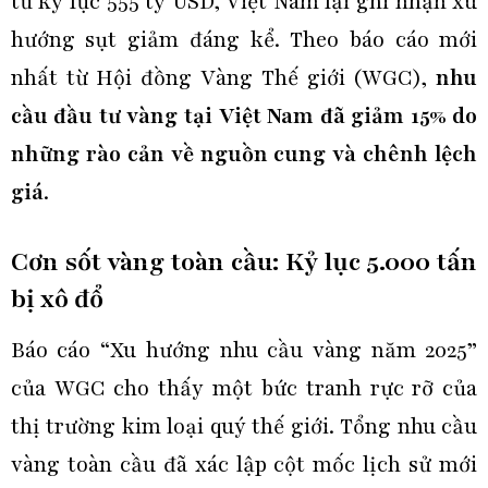
tư kỷ lục 555 tỷ USD, Việt Nam lại ghi nhận xu
hướng sụt giảm đáng kể. Theo báo cáo mới
nhất từ Hội đồng Vàng Thế giới (WGC),
nhu
cầu đầu tư vàng tại Việt Nam đã giảm 15% do
những rào cản về nguồn cung và chênh lệch
giá
.
Cơn sốt vàng toàn cầu: Kỷ lục 5.000 tấn
bị xô đổ
Báo cáo “Xu hướng nhu cầu vàng năm 2025”
của WGC cho thấy một bức tranh rực rỡ của
thị trường kim loại quý thế giới. Tổng nhu cầu
vàng toàn cầu đã xác lập cột mốc lịch sử mới