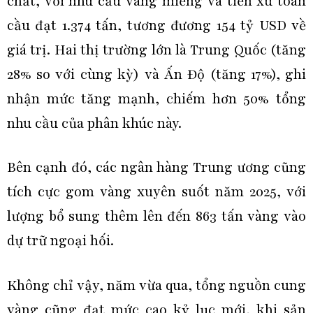
chất, với nhu cầu vàng miếng và tiền xu toàn
cầu đạt 1.374 tấn, tương đương 154 tỷ USD về
giá trị. Hai thị trường lớn là Trung Quốc (tăng
28% so với cùng kỳ) và Ấn Độ (tăng 17%), ghi
nhận mức tăng mạnh, chiếm hơn 50% tổng
nhu cầu của phân khúc này.
Bên cạnh đó, các ngân hàng Trung ương cũng
tích cực gom vàng xuyên suốt năm 2025, với
lượng bổ sung thêm lên đến 863 tấn vàng vào
dự trữ ngoại hối.
Không chỉ vậy, năm vừa qua, tổng nguồn cung
vàng cũng đạt mức cao kỷ lục mới, khi sản