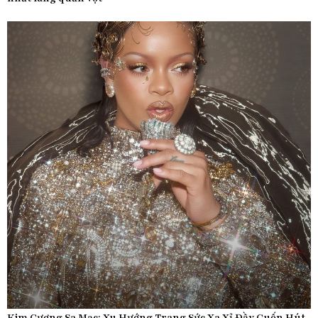
Kim Cương Sa Mạc: Xu Hướng Trang Sức Xa Xỉ Đầy Cuốn Hút