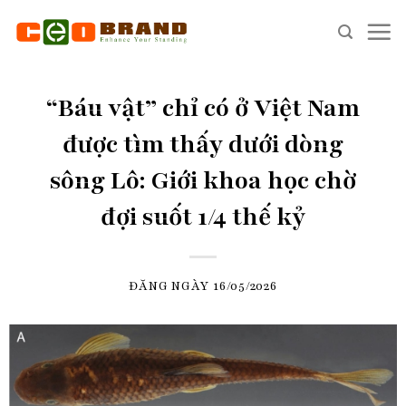
Skip
to
content
“Báu vật” chỉ có ở Việt Nam
được tìm thấy dưới dòng
sông Lô: Giới khoa học chờ
đợi suốt 1/4 thế kỷ
ĐĂNG NGÀY
16/05/2026