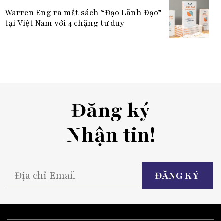
Warren Eng ra mắt sách “Đạo Lãnh Đạo”
tại Việt Nam với 4 chặng tư duy
Đăng ký
Nhận tin!
P
l
t
fi