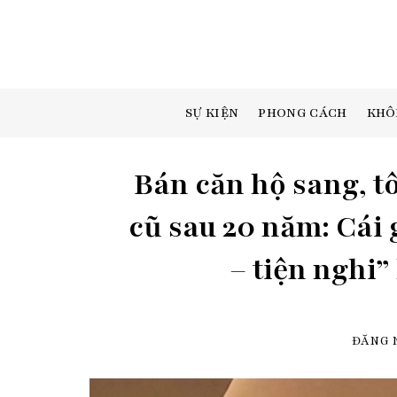
Skip
to
content
SỰ KIỆN
PHONG CÁCH
KHÔ
Bán căn hộ sang, tô
cũ sau 20 năm: Cái 
– tiện nghi”
ĐĂNG