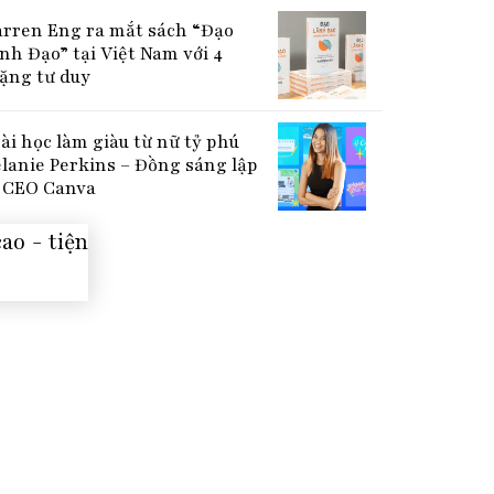
rren Eng ra mắt sách “Đạo
nh Đạo” tại Việt Nam với 4
ặng tư duy
bài học làm giàu từ nữ tỷ phú
lanie Perkins – Đồng sáng lập
CEO Canva