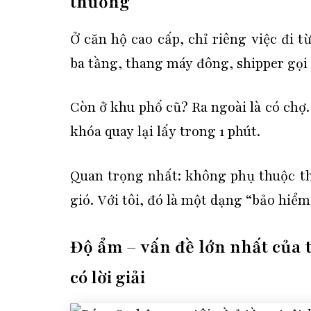
thường
Ở căn hộ cao cấp, chỉ riêng việc đi t
ba tầng, thang máy đông, shipper gọi 
Còn ở khu phố cũ? Ra ngoài là có chợ
khóa quay lại lấy trong 1 phút.
Quan trọng nhất:
không phụ thuộc t
gió.
Với tôi, đó là một dạng “bảo hiể
Độ ẩm – vấn đề lớn nhất của 
có lời giải