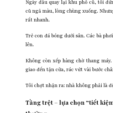
Ngày đầu quay lại khu phố cũ, tôi đ
cũ ngả màu, lòng chùng xuống. Nhưng 
rất nhanh.
Trẻ con đá bóng dưới sân. Các bà phơ
lên.
Không còn xếp hàng chờ thang máy. K
giao đến tận cửa, rác vứt vài bước châ
Tôi chợt nhận ra:
nhà không phải là đ
Tầng trệt – lựa chọn “tiết ki