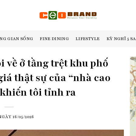
NG GIAN SỐNG
FINE DINING
LIFESTYLE
KỲ NGHĨ 5 S
i về ở tầng trệt khu phố
giá thật sự của “nhà cao
 khiến tôi tỉnh ra
 NGÀY
16/05/2026