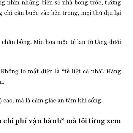
ứng nhìn những biển số nhà bong tróc, tường
chỉ cần bước vào bên trong, mọi thứ dịu lại
i chăn bông. Mùi hoa mộc tê lan từ tầng dưới
hông lo mất điện là “tê liệt cả nhà”. Hàng
n.
ộ cao, mà là cảm giác an tâm khi sống.
ệm chi phí vận hành” mà tôi từng xem