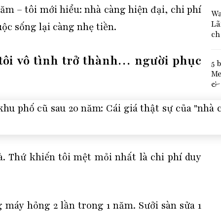
năm – tôi mới hiểu:
nhà càng hiện đại, chi phí
Wa
Lã
ộc sống lại càng nhẹ tiền.
ch
tôi vô tình trở thành… người phục
5 
Me
& 
à. Thứ khiến tôi mệt mỏi nhất là
chi phí duy
g máy hỏng 2 lần trong 1 năm. Sưởi sàn sửa 1