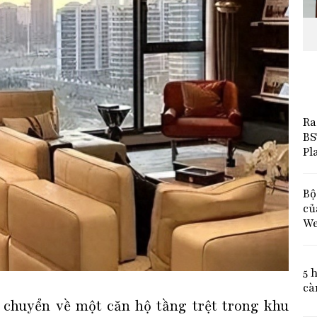
Ra
BS
Pl
Bộ
củ
We
5 
cà
 chuyển về một căn hộ tầng trệt trong khu