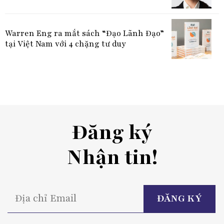
Warren Eng ra mắt sách “Đạo Lãnh Đạo”
tại Việt Nam với 4 chặng tư duy
Đăng ký
Nhận tin!
P
l