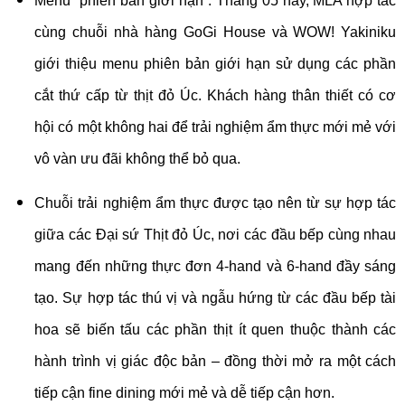
Menu “phiên bản giới hạn”: Tháng 05 này, MLA hợp tác
cùng chuỗi nhà hàng GoGi House và WOW! Yakiniku
giới thiệu menu phiên bản giới hạn sử dụng các phần
cắt thứ cấp từ thịt đỏ Úc. Khách hàng thân thiết có cơ
hội có một không hai để trải nghiệm ẩm thực mới mẻ với
vô vàn ưu đãi không thể bỏ qua.
Chuỗi trải nghiệm ẩm thực được tạo nên từ sự hợp tác
giữa các Đại sứ Thịt đỏ Úc, nơi các đầu bếp cùng nhau
mang đến những thực đơn 4-hand và 6-hand đầy sáng
tạo. Sự hợp tác thú vị và ngẫu hứng từ các đầu bếp tài
hoa sẽ biến tấu các phần thịt ít quen thuộc thành các
hành trình vị giác độc bản – đồng thời mở ra một cách
tiếp cận fine dining mới mẻ và dễ tiếp cận hơn.