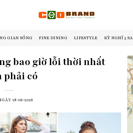
NG GIAN SỐNG
FINE DINING
LIFESTYLE
KỲ NGHĨ 5 S
g bao giờ lỗi thời nhất
 phải có
 NGÀY
18/06/2026