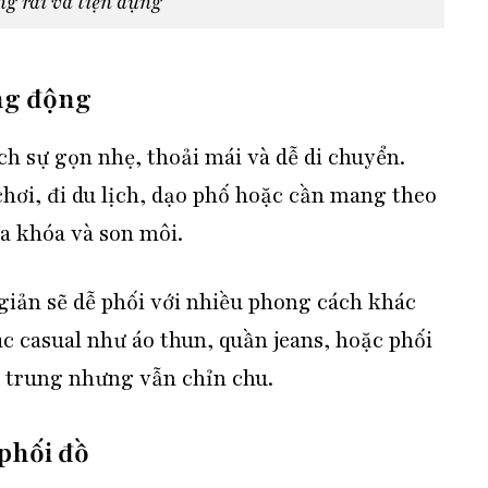
ng rãi và tiện dụng
ng động
ch sự gọn nhẹ, thoải mái và dễ di chuyển.
chơi, đi du lịch, dạo phố hoặc cần mang theo
ìa khóa và son môi.
 giản sẽ dễ phối với nhiều phong cách khác
c casual như áo thun, quần jeans, hoặc phối
ẻ trung nhưng vẫn chỉn chu.
 phối đồ