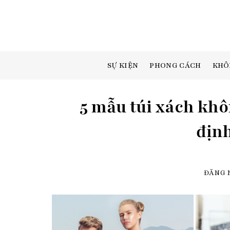
Skip
to
content
SỰ KIỆN
PHONG CÁCH
KHÔ
5 mẫu túi xách khôn
định
ĐĂNG