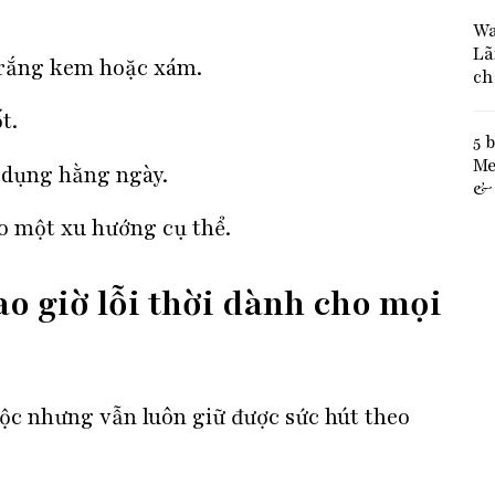
Wa
Lã
trắng kem hoặc xám.
ch
t.
5 
Me
 dụng hằng ngày.
& 
o một xu hướng cụ thể.
o giờ lỗi thời dành cho mọi
uộc nhưng vẫn luôn giữ được sức hút theo