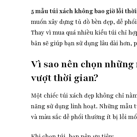
5 mẫu túi xách không bao giờ lỗi thời
muốn xây dựng tủ đồ bền đẹp, dễ phố
Thay vì mua quá nhiều kiểu túi chỉ h
bản sẽ giúp bạn sử dụng lâu dài hơn,
Vì sao nên chọn những m
vượt thời gian?
Một chiếc túi xách đẹp không chỉ nằm
năng sử dụng linh hoạt. Những mẫu tú
và màu sắc dễ phối thường ít bị lỗi m
Khi chọn túi, bạn nên ưu tiên: