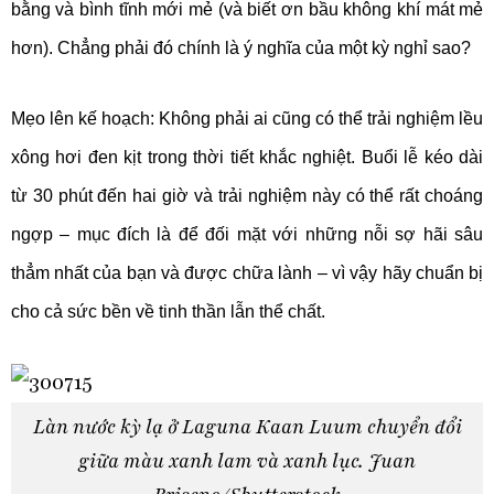
bằng và bình tĩnh mới mẻ (và biết ơn bầu không khí mát mẻ
hơn). Chẳng phải đó chính là ý nghĩa của một kỳ nghỉ sao?
Mẹo lên kế hoạch: Không phải ai cũng có thể trải nghiệm lều
xông hơi đen kịt trong thời tiết khắc nghiệt. Buổi lễ kéo dài
từ 30 phút đến hai giờ và trải nghiệm này có thể rất choáng
ngợp – mục đích là để đối mặt với những nỗi sợ hãi sâu
thẳm nhất của bạn và được chữa lành – vì vậy hãy chuẩn bị
cho cả sức bền về tinh thần lẫn thể chất.
Làn nước kỳ lạ ở Laguna Kaan Luum chuyển đổi
giữa màu xanh lam và xanh lục. Juan