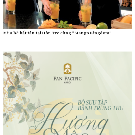
Mùa hè bất tận tại Hòn Tre cùng “Mango Kingdom”