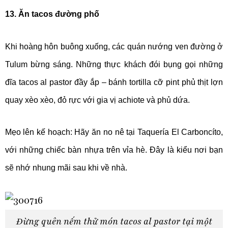
13. Ăn tacos đường phố
Khi hoàng hôn buông xuống, các quán nướng ven đường ở
Tulum bừng sáng. Những thực khách đói bụng gọi những
đĩa tacos al pastor đầy ắp – bánh tortilla cỡ pint phủ thịt lợn
quay xèo xèo, đỏ rực với gia vị achiote và phủ dứa.
Mẹo lên kế hoạch: Hãy ăn no nê tại Taquería El Carboncíto,
với những chiếc bàn nhựa trên vỉa hè. Đây là kiểu nơi bạn
sẽ nhớ nhung mãi sau khi về nhà.
Đừng quên nếm thử món tacos al pastor tại một