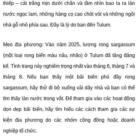
thiếp – cát trắng mịn dưới chân và tầm nhìn bao la ra làn
nước ngọc lam, những hàng cọ cao chót vót và những ngôi
nhà gỗ nhỏ phía sau. Đây là lý do bạn đến Tulum.
Mẹo địa phương: Vào năm 2025, lượng rong sargassum
(một loại rong biển màu nâu, nhão) ở Tulum đã tăng đáng
kể. Tình trạng này nghiêm trọng nhất vào tháng 6, tháng 7 và
tháng 8. Nếu bạn thấy một bãi biển phủ đầy rong
sargassum, hãy thử đi bộ xuống vài dãy nhà và bạn có thể
tìm thấy làn nước trong vắt. Để tham gia vào các hoạt động
dọn dẹp bãi biển, hãy tìm hiểu các cách tham gia các sự
kiện địa phương do các nhóm cộng đồng hoặc doanh
nghiệp tổ chức.