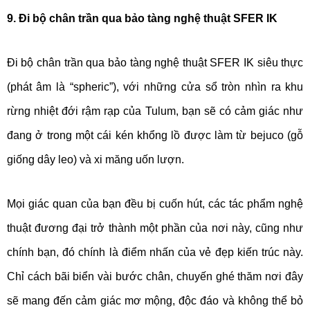
9. Đi bộ chân trần qua bảo tàng nghệ thuật SFER IK
Đi bộ chân trần qua bảo tàng nghệ thuật SFER IK siêu thực
(phát âm là “spheric”), với những cửa sổ tròn nhìn ra khu
rừng nhiệt đới rậm rạp của Tulum, bạn sẽ có cảm giác như
đang ở trong một cái kén khổng lồ được làm từ bejuco (gỗ
giống dây leo) và xi măng uốn lượn.
Mọi giác quan của bạn đều bị cuốn hút, các tác phẩm nghệ
thuật đương đại trở thành một phần của nơi này, cũng như
chính bạn, đó chính là điểm nhấn của vẻ đẹp kiến trúc này.
Chỉ cách bãi biển vài bước chân, chuyến ghé thăm nơi đây
sẽ mang đến cảm giác mơ mộng, độc đáo và không thể bỏ