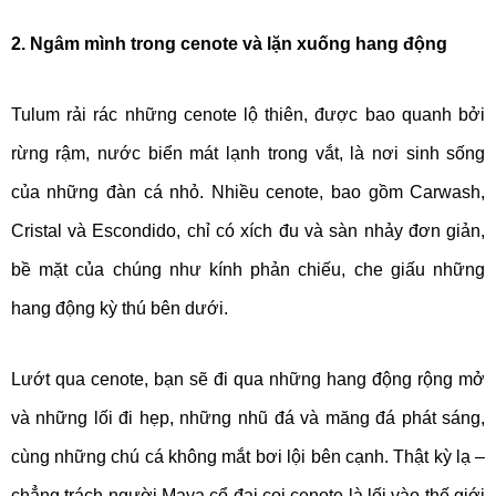
2. Ngâm mình trong cenote và lặn xuống hang động
Tulum rải rác những cenote lộ thiên, được bao quanh bởi
rừng rậm, nước biển mát lạnh trong vắt, là nơi sinh sống
của những đàn cá nhỏ. Nhiều cenote, bao gồm Carwash,
Cristal và Escondido, chỉ có xích đu và sàn nhảy đơn giản,
bề mặt của chúng như kính phản chiếu, che giấu những
hang động kỳ thú bên dưới.
Lướt qua cenote, bạn sẽ đi qua những hang động rộng mở
và những lối đi hẹp, những nhũ đá và măng đá phát sáng,
cùng những chú cá không mắt bơi lội bên cạnh. Thật kỳ lạ –
chẳng trách người Maya cổ đại coi cenote là lối vào thế giới