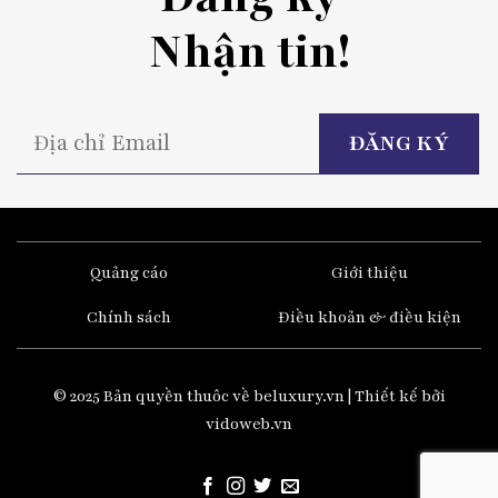
Nhận tin!
P
l
t
fi
e
Quảng cáo
Giới thiệu
Chính sách
Điều khoản & điều kiện
© 2025 Bản quyền thuôc về beluxury.vn | Thiết kế bởi
vidoweb.vn