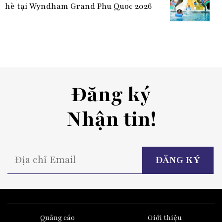
hè tại Wyndham Grand Phu Quoc 2026
Đăng ký
Nhận tin!
P
l
t
fi
e
Quảng cáo
Giới thiệu