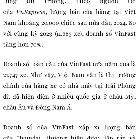
từng thị trường. Theo nguồn tin
của
VnExpress
, lượng bán của hãng tại Việt
Nam khoảng 20.000 chiếc sau nửa đầu 2024. So
với cùng kỳ 2023 (11.683 xe), doanh số VinFast
tăng hơn 70%.
Doanh số toàn cầu của VinFast nửa năm qua là
21.747 xe. Như vậy, Việt Nam vẫn là thị trường
chính của hãng xe có nhà máy tại Hải Phòng
dù đã hiện diện ở nhiều quốc gia ở châu Mỹ,
châu Âu và Đông Nam Á.
Doanh số của VinFast xấp xỉ lượng bán
của Hyundai, thương hiệu được lắp ráp và