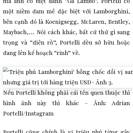
mà anh có biệt danh “Gã Lambo”. Portelli có
một niềm đam mê đặc biệt với Lamborghini,
bên cạnh đó là Koenigsegg, McLaren, Bentley,
Maybach,… Nói cách khác, bất cứ thứ gì sang
trọng và “điên rồ”, Portelli đều sở hữu hoặc
đang lên kế hoạch “rinh” về.
Nếu Portelli không phải cái tên quen thuộc thì
hình ảnh này thì khác – Ảnh: Adrian
Portelli/Instagram
Portelli cũng chính là vị triệu phú từng gây