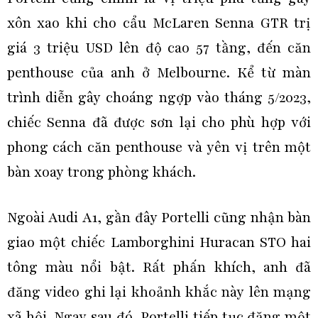
xôn xao khi cho cẩu McLaren Senna GTR trị
giá 3 triệu USD lên độ cao 57 tầng, đến căn
penthouse của anh ở Melbourne. Kể từ màn
trình diễn gây choáng ngợp vào tháng 5/2023,
chiếc Senna đã được sơn lại cho phù hợp với
phong cách căn penthouse và yên vị trên một
bàn xoay trong phòng khách.
Ngoài Audi A1, gần đây Portelli cũng nhận bàn
giao một chiếc Lamborghini Huracan STO hai
tông màu nổi bật. Rất phấn khích, anh đã
đăng video ghi lại khoảnh khắc này lên mạng
xã hội. Ngay sau đó, Portelli tiếp tục đăng một