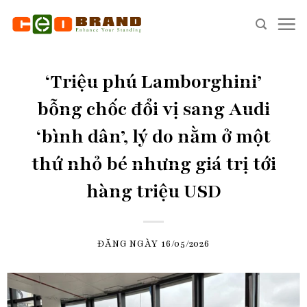
Skip
to
content
‘Triệu phú Lamborghini’
bỗng chốc đổi vị sang Audi
‘bình dân’, lý do nằm ở một
thứ nhỏ bé nhưng giá trị tới
hàng triệu USD
ĐĂNG NGÀY
16/05/2026