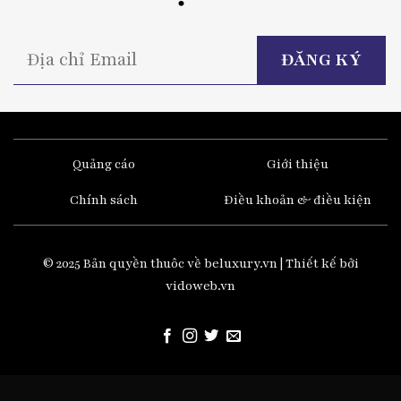
P
l
t
fi
e
Quảng cáo
Giới thiệu
Chính sách
Điều khoản & điều kiện
© 2025 Bản quyền thuôc về beluxury.vn | Thiết kế bởi
vidoweb.vn