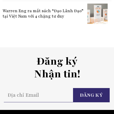
Warren Eng ra mắt sách “Đạo Lãnh Đạo”
tại Việt Nam với 4 chặng tư duy
Đăng ký
Nhận tin!
P
l
t