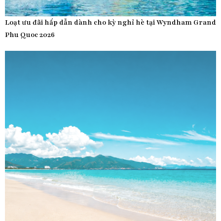
Loạt ưu đãi hấp dẫn dành cho kỳ nghỉ hè tại Wyndham Grand
Phu Quoc 2026