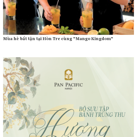
Mùa hè bất tận tại Hòn Tre cùng “Mango Kingdom”