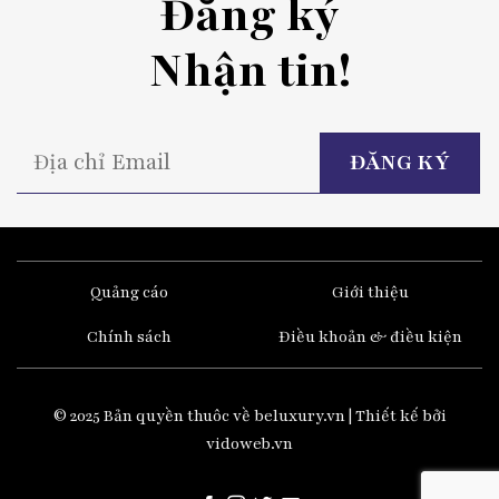
Đăng ký
Nhận tin!
P
l
t
fi
e
Quảng cáo
Giới thiệu
Chính sách
Điều khoản & điều kiện
© 2025 Bản quyền thuôc về beluxury.vn | Thiết kế bởi
vidoweb.vn