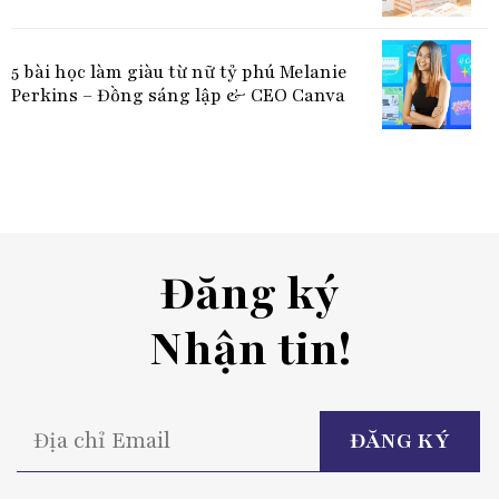
5 bài học làm giàu từ nữ tỷ phú Melanie
Perkins – Đồng sáng lập & CEO Canva
Đăng ký
Nhận tin!
P
l
t