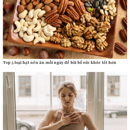
Top 5 loại hạt nên ăn mỗi ngày để bồi bổ sức khỏe tốt hơn