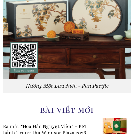
Hương Mộc Lưu Niên - Pan Pacific
BÀI VIẾT MỚI
Ra mắt “Hoa Hảo Nguyệt Viên” – BST
bánh Trung thu Windsor Plaza 2026