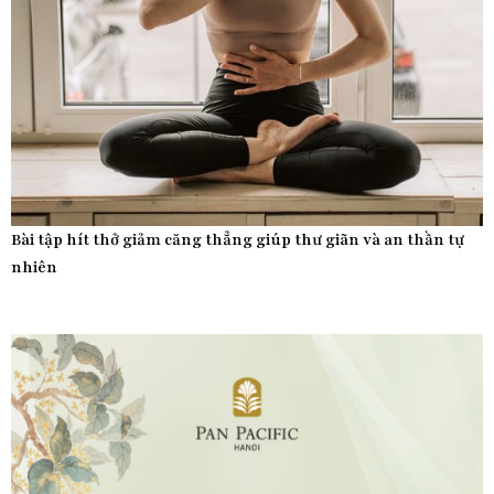
Bài tập hít thở giảm căng thẳng giúp thư giãn và an thần tự
nhiên