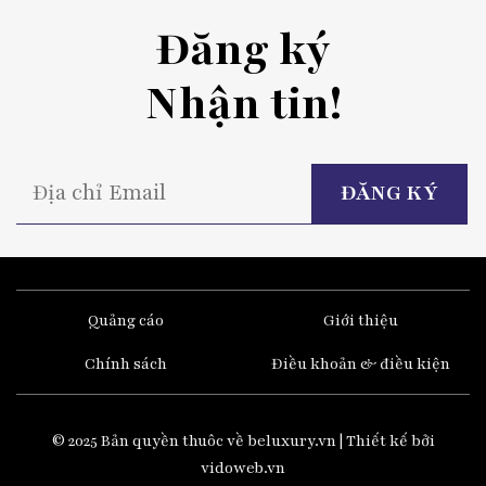
Đăng ký
Nhận tin!
P
l
t
fi
e
Quảng cáo
Giới thiệu
Chính sách
Điều khoản & điều kiện
© 2025 Bản quyền thuôc về beluxury.vn | Thiết kế bởi
vidoweb.vn