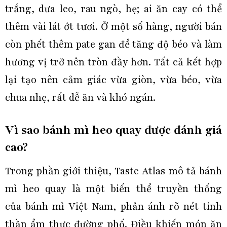
trắng, dưa leo, rau ngò, hẹ; ai ăn cay có thể
thêm vài lát ớt tươi. Ở một số hàng, người bán
còn phết thêm pate gan để tăng độ béo và làm
hương vị trở nên tròn đầy hơn. Tất cả kết hợp
lại tạo nên cảm giác vừa giòn, vừa béo, vừa
chua nhẹ, rất dễ ăn và khó ngán.
Vì sao bánh mì heo quay được đánh giá
cao?
Trong phần giới thiệu, Taste Atlas mô tả bánh
mì heo quay là một biến thể truyền thống
của bánh mì Việt Nam, phản ánh rõ nét tinh
thần ẩm thực đường phố. Điều khiến món ăn