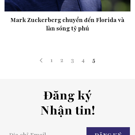
Mark Zuckerberg chuyển đến Florida và
làn sóng tỷ phú
1
2
3
4
5
Đăng ký
Nhận tin!
P