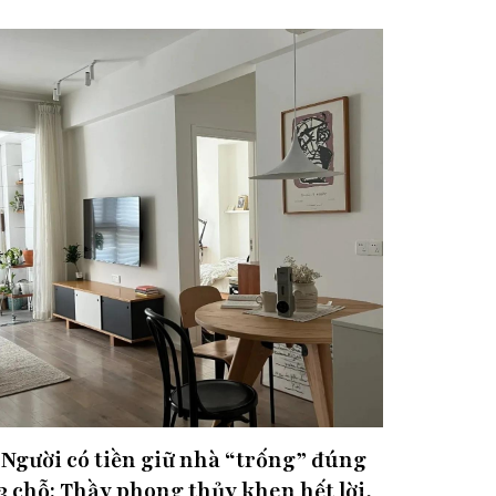
Người có tiền giữ nhà “trống” đúng
3 chỗ: Thầy phong thủy khen hết lời,