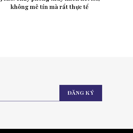
không mê tín mà rất thực tế
Please
leave
this
field
empty.