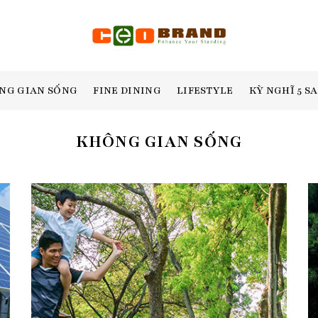
NG GIAN SỐNG
FINE DINING
LIFESTYLE
KỲ NGHĨ 5 S
KHÔNG GIAN SỐNG