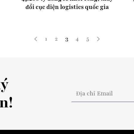
đổi cục diện logistics quốc gia
1
2
3
4
5
ký
n!