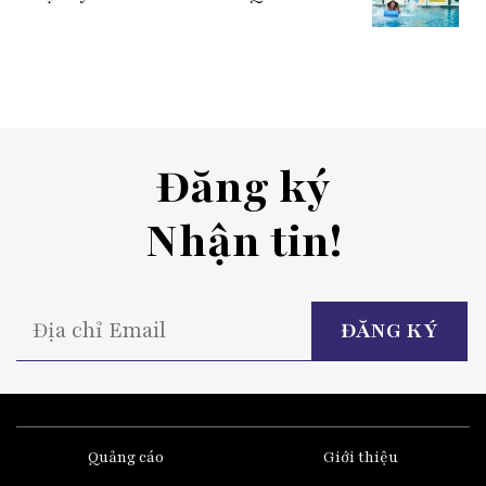
Đăng ký
Nhận tin!
P
l
t
fi
e
Quảng cáo
Giới thiệu