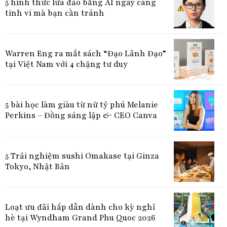
5 hình thức lừa đảo bằng AI ngày càng
tinh vi mà bạn cần tránh
Warren Eng ra mắt sách “Đạo Lãnh Đạo”
tại Việt Nam với 4 chặng tư duy
5 bài học làm giàu từ nữ tỷ phú Melanie
Perkins – Đồng sáng lập & CEO Canva
5 Trải nghiệm sushi Omakase tại Ginza
Tokyo, Nhật Bản
Loạt ưu đãi hấp dẫn dành cho kỳ nghỉ
hè tại Wyndham Grand Phu Quoc 2026